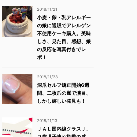
2018/11/21
小麦・卵・乳アレルギー
の娘に通販でアレルゲン
不使用ケーキ購入。美味
しさ、見た目、感想、娘
の反応を写真付きでレ
ポ！
2018/11/28
深爪セルフ矯正開始6週
間、二枚爪の嵐で涙目、
しかし嬉しい発見も！
2018/11/13
ＪＡＬ国内線クラスＪ、
２歳児子連れ搭乗の感