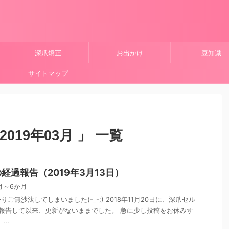
深爪矯正
お出かけ
豆知識
サイトマップ
019年03月 」 一覧
経過報告（2019年3月13日）
月～6か月
ご無沙汰してしまいました(-_-;) 2018年11月20日に、深爪セル
報告して以来、更新がないままでした。 急に少し投稿をお休みす
..