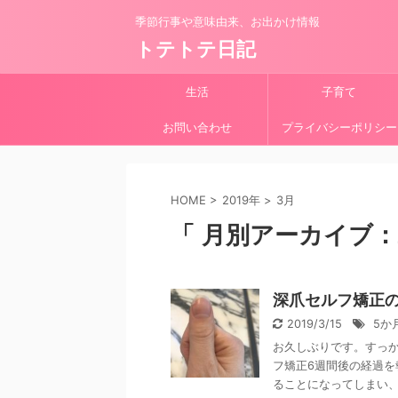
季節行事や意味由来、お出かけ情報
トテトテ日記
生活
子育て
お問い合わせ
プライバシーポリシー
HOME
>
2019年
>
3月
「 月別アーカイブ：2
深爪セルフ矯正の
2019/3/15
5か
お久しぶりです。すっかり
フ矯正6週間後の経過を
ることになってしまい、 .