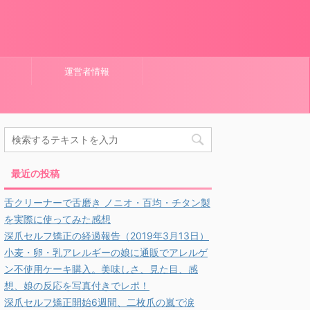
運営者情報
最近の投稿
舌クリーナーで舌磨き ノニオ・百均・チタン製
を実際に使ってみた感想
深爪セルフ矯正の経過報告（2019年3月13日）
小麦・卵・乳アレルギーの娘に通販でアレルゲ
ン不使用ケーキ購入。美味しさ、見た目、感
想、娘の反応を写真付きでレポ！
深爪セルフ矯正開始6週間、二枚爪の嵐で涙