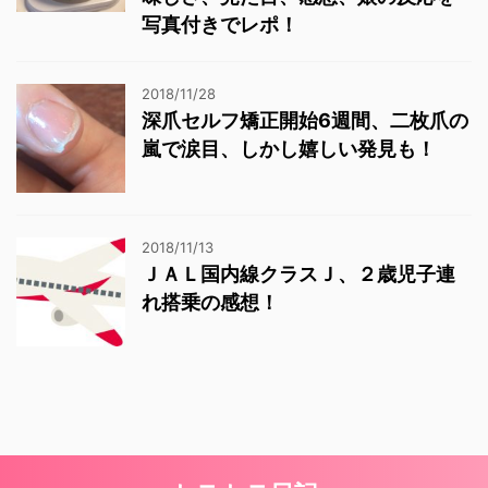
写真付きでレポ！
2018/11/28
深爪セルフ矯正開始6週間、二枚爪の
嵐で涙目、しかし嬉しい発見も！
2018/11/13
ＪＡＬ国内線クラスＪ、２歳児子連
れ搭乗の感想！