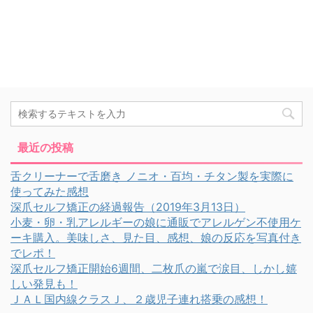
最近の投稿
舌クリーナーで舌磨き ノニオ・百均・チタン製を実際に
使ってみた感想
深爪セルフ矯正の経過報告（2019年3月13日）
小麦・卵・乳アレルギーの娘に通販でアレルゲン不使用ケ
ーキ購入。美味しさ、見た目、感想、娘の反応を写真付き
でレポ！
深爪セルフ矯正開始6週間、二枚爪の嵐で涙目、しかし嬉
しい発見も！
ＪＡＬ国内線クラスＪ、２歳児子連れ搭乗の感想！