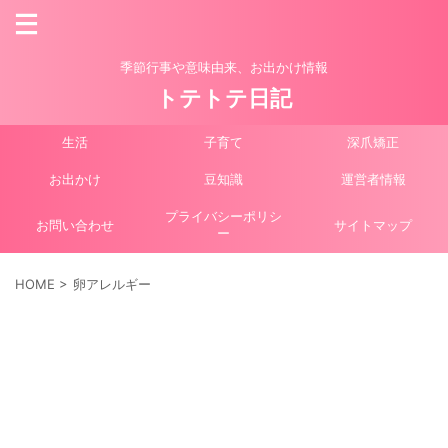
季節行事や意味由来、お出かけ情報
トテトテ日記
生活
子育て
深爪矯正
お出かけ
豆知識
運営者情報
プライバシーポリシ
お問い合わせ
サイトマップ
ー
HOME
>
卵アレルギー