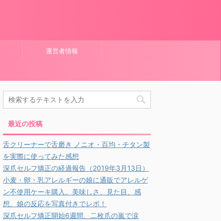
運営者情報
最近の投稿
舌クリーナーで舌磨き ノニオ・百均・チタン製
を実際に使ってみた感想
深爪セルフ矯正の経過報告（2019年3月13日）
小麦・卵・乳アレルギーの娘に通販でアレルゲ
ン不使用ケーキ購入。美味しさ、見た目、感
想、娘の反応を写真付きでレポ！
深爪セルフ矯正開始6週間、二枚爪の嵐で涙