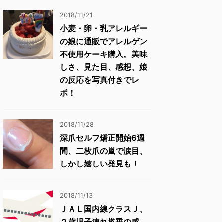
2018/11/21
小麦・卵・乳アレルギー
の娘に通販でアレルゲン
不使用ケーキ購入。美味
しさ、見た目、感想、娘
の反応を写真付きでレ
ポ！
2018/11/28
深爪セルフ矯正開始6週
間、二枚爪の嵐で涙目、
しかし嬉しい発見も！
2018/11/13
ＪＡＬ国内線クラスＪ、
２歳児子連れ搭乗の感