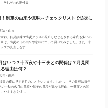
それぞれの開催日 ...
日！制定の由来や意味～チェックリストで防災に
意味・由来
ですね。防災訓練や防災グッズの見直しなどをされる家庭も多いの
今回は、防災の日の由来や意味について調べてみました。また、非
ズの見直しをす ...
名月はいつ？十五夜や十三夜との関係は？月見団
える理由は何？
意味・由来
15日の夜に見える月のことをいいます。しかし、その日程は毎年
8年の中秋の名月の日程や毎年の日程が異なる理由、十五夜との関
やすすきを供 ...