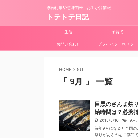
季節行事や意味由来、お出かけ情報
トテトテ日記
生活
子育て
お問い合わせ
プライバシーポリシー
HOME
>
9月
「 9月 」 一覧
目黒のさんま祭り
始時間は？必携
2018/8/16
9月
毎年9月になると全国
祭りがあるのをご存知