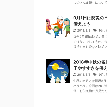
つのさんま祭りについて、
9月1日は防災の
備えよう
2018/8/8
9月
,
毎年9月1日は防災の日
ではないでしょうか。
常持ち出し袋など防災グッ
2018年中秋の
子やすすきを供
2018/8/8
9月
,
中秋の名月とは旧暦8月
バラバラ。今回は201
係、お供え物に月見だんご