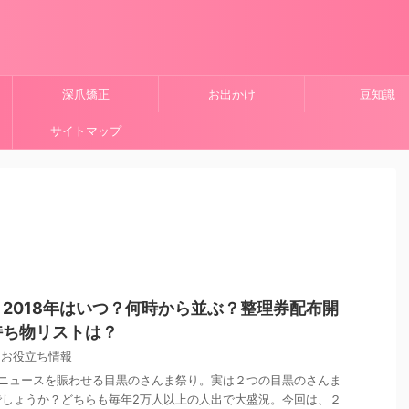
深爪矯正
お出かけ
豆知識
サイトマップ
2018年はいつ？何時から並ぶ？整理券配布開
持ち物リストは？
,
お役立ち情報
のニュースを賑わせる目黒のさんま祭り。実は２つの目黒のさんま
でしょうか？どちらも毎年2万人以上の人出で大盛況。今回は、２