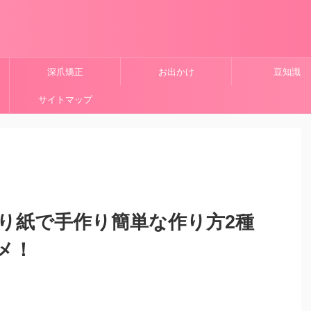
深爪矯正
お出かけ
豆知識
サイトマップ
り紙で手作り簡単な作り方2種
メ！