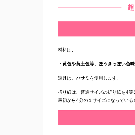
超
材料は、
・黄色や黄土色等、ほうきっぽい色味
道具は、
ハサミ
を使用します。
折り紙は、
普通サイズの折り紙を
4
等
最初から4分の１サイズになっている