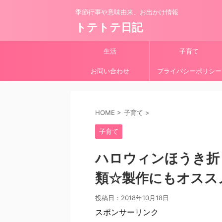
季節行事や意味由来、お出かけ情報
トテトテ日記
生活
子育て
お問い合わせ
プライバシーポリシー
HOME
>
子育て
>
子育て
ハロウィンほうき折
類☆製作にもオスス
投稿日：
2018年10月18日
スポンサーリンク