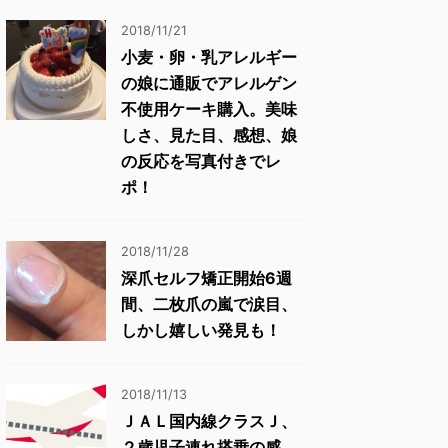
2018/11/21
小麦・卵・乳アレルギー
の娘に通販でアレルゲン
不使用ケーキ購入。美味
しさ、見た目、感想、娘
の反応を写真付きでレ
ポ！
2018/11/28
深爪セルフ矯正開始6週
間、二枚爪の嵐で涙目、
しかし嬉しい発見も！
2018/11/13
ＪＡＬ国内線クラスＪ、
２歳児子連れ搭乗の感