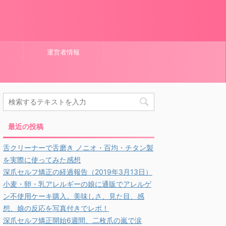
運営者情報
最近の投稿
舌クリーナーで舌磨き ノニオ・百均・チタン製
を実際に使ってみた感想
深爪セルフ矯正の経過報告（2019年3月13日）
小麦・卵・乳アレルギーの娘に通販でアレルゲ
ン不使用ケーキ購入。美味しさ、見た目、感
想、娘の反応を写真付きでレポ！
深爪セルフ矯正開始6週間、二枚爪の嵐で涙