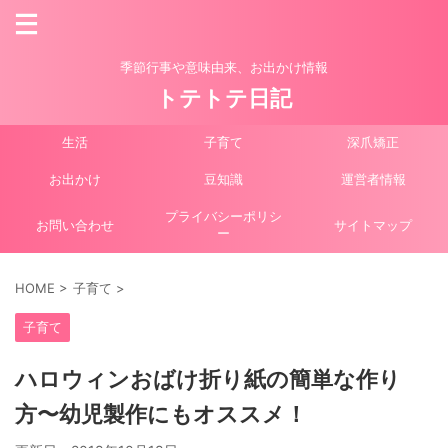
季節行事や意味由来、お出かけ情報
トテトテ日記
生活
子育て
深爪矯正
お出かけ
豆知識
運営者情報
プライバシーポリシ
お問い合わせ
サイトマップ
ー
HOME
>
子育て
>
子育て
ハロウィンおばけ折り紙の簡単な作り
方〜幼児製作にもオススメ！