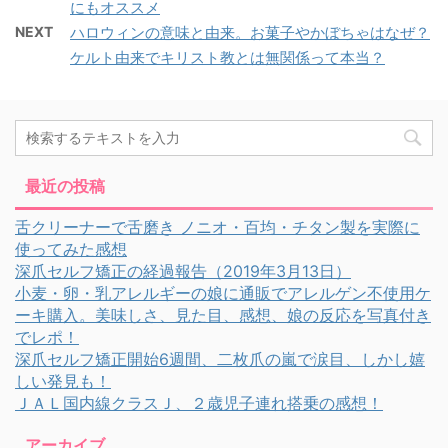
にもオススメ
NEXT
ハロウィンの意味と由来。お菓子やかぼちゃはなぜ？
ケルト由来でキリスト教とは無関係って本当？
最近の投稿
舌クリーナーで舌磨き ノニオ・百均・チタン製を実際に
使ってみた感想
深爪セルフ矯正の経過報告（2019年3月13日）
小麦・卵・乳アレルギーの娘に通販でアレルゲン不使用ケ
ーキ購入。美味しさ、見た目、感想、娘の反応を写真付き
でレポ！
深爪セルフ矯正開始6週間、二枚爪の嵐で涙目、しかし嬉
しい発見も！
ＪＡＬ国内線クラスＪ、２歳児子連れ搭乗の感想！
アーカイブ