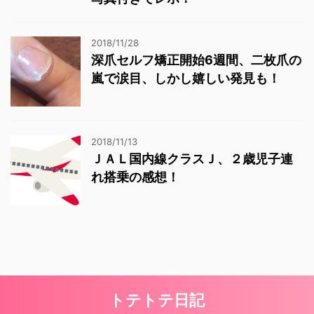
2018/11/28
深爪セルフ矯正開始6週間、二枚爪の
嵐で涙目、しかし嬉しい発見も！
2018/11/13
ＪＡＬ国内線クラスＪ、２歳児子連
れ搭乗の感想！
トテトテ日記