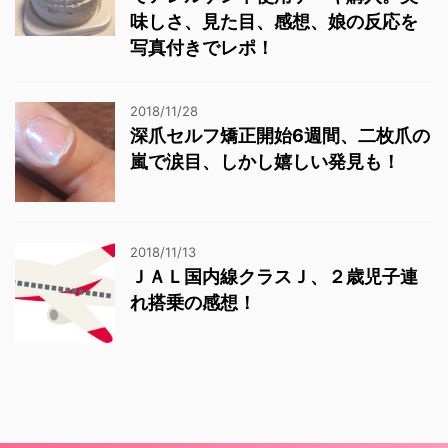
味しさ、見た目、感想、娘の反応を
写真付きでレポ！
2018/11/28
深爪セルフ矯正開始6週間、二枚爪の
嵐で涙目、しかし嬉しい発見も！
2018/11/13
ＪＡＬ国内線クラスＪ、２歳児子連
れ搭乗の感想！