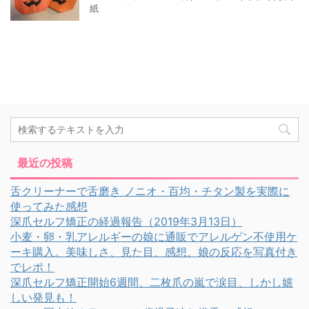
紙
最近の投稿
舌クリーナーで舌磨き ノニオ・百均・チタン製を実際に
使ってみた感想
深爪セルフ矯正の経過報告（2019年3月13日）
小麦・卵・乳アレルギーの娘に通販でアレルゲン不使用ケ
ーキ購入。美味しさ、見た目、感想、娘の反応を写真付き
でレポ！
深爪セルフ矯正開始6週間、二枚爪の嵐で涙目、しかし嬉
しい発見も！