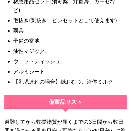
救急用品セット(消毒薬、絆創膏、ガーゼな
ど)
毛抜き(刺抜き、ピンセットとして使えます)
雨具
予備の電池
油性マジック、
ウェットティッシュ、
アルミシート
【乳児連れの場合】紙おむつ、液体ミルク
備蓄品リスト
避難してから救援物質が届くまでの3日間から数日
間を過ごせる量を目安（可能ならば7-10日分）に準