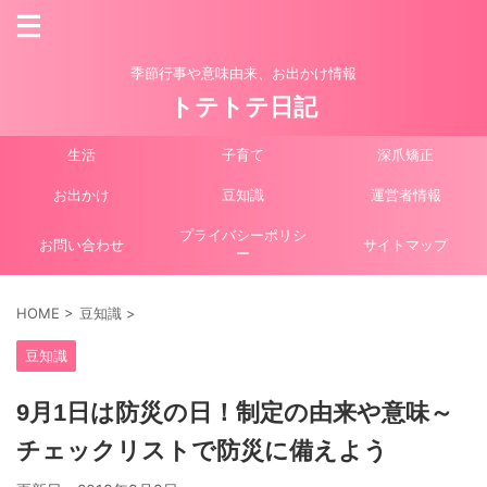
季節行事や意味由来、お出かけ情報
トテトテ日記
生活
子育て
深爪矯正
お出かけ
豆知識
運営者情報
プライバシーポリシ
お問い合わせ
サイトマップ
ー
HOME
>
豆知識
>
豆知識
9月1日は防災の日！制定の由来や意味～
チェックリストで防災に備えよう