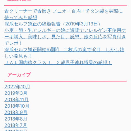
舌クリーナーで舌磨き ノニオ・百均・チタン製を実際に
使ってみた感想
深爪セルフ矯正の経過報告（2019年3月13日）
小麦・卵・乳アレルギーの娘に通販でアレルゲン不使用ケ
ーキ購入。美味しさ、見た目、感想、娘の反応を写真付き
でレポ！
深爪セルフ矯正開始6週間、二枚爪の嵐で涙目、しかし嬉
しい発見も！
ＪＡＬ国内線クラスＪ、２歳児子連れ搭乗の感想！
アーカイブ
2022年10月
2019年3月
2018年11月
2018年10月
2018年9月
2018年8月
2018年7月