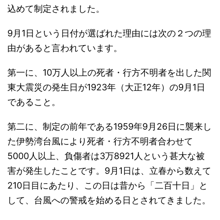
込めて制定されました。
9
月
1
日という日付が選ばれた理由には次の２つの理
由があると言われています。
第一に、
10
万人以上の死者・行方不明者を出した
関
東大震災の発生日が
1923
年（大正
12
年）の
9
月
1
日
であること。
第二に、制定の前年である
1959
年
9
月
26
日に襲来し
た伊勢湾台風により死者・行方不明者合わせて
5000
人以上、負傷者は
3
万
8921
人という甚大な被
害が発生したことです。
9
月
1
日は、
立春から数えて
210日目にあたり、この日は
昔から「二百十日」
と
して、
台風への警戒を始める
日と
されてきました。